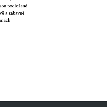
jsou podložené 
vě a zábavně.
rmách