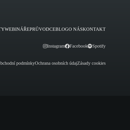
TY
WEBINÁŘE
PRŮVODCE
BLOG
O NÁS
KONTAKT
Instagram
Facebook
Spotify
bchodní podmínky
Ochrana osobních údaj
Zásady cookies