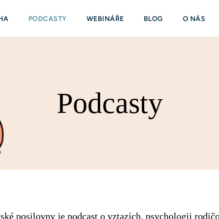
HA
PODCASTY
WEBINÁŘE
BLOG
O NÁS
Podcasty
ké posilovny je podcast o vztazích, psychologii rodičov