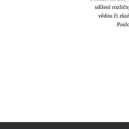
sdílení rozlič
vědou či zku
Posl