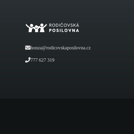
honza@rodicovskaposilovna.cz
777 627 319