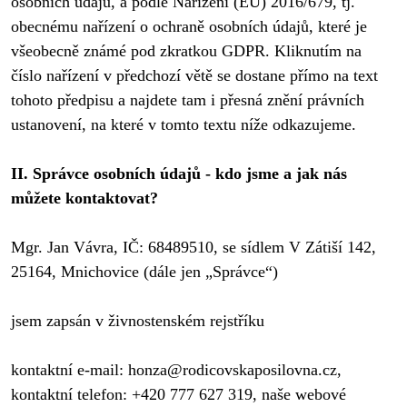
osobních údajů, a podle Nařízení (EU) 2016/679, tj. 
obecnému nařízení o ochraně osobních údajů, které je 
všeobecně známé pod zkratkou GDPR. Kliknutím na 
číslo nařízení v předchozí větě se dostane přímo na text 
tohoto předpisu a najdete tam i přesná znění právních 
ustanovení, na které v tomto textu níže odkazujeme. 
II. Správce osobních údajů - kdo jsme a jak nás 
můžete kontaktovat?
Mgr. Jan Vávra, IČ: 68489510, se sídlem V Zátiší 142, 
25164, Mnichovice (dále jen „Správce“)

jsem zapsán v živnostenském rejstříku

kontaktní e-mail: 
honza@rodicovskaposilovna.cz
, 
kontaktní telefon: +420 777 627 319, naše webové 